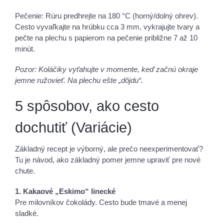
Pečenie: Rúru predhrejte na 180 °C (horný/dolný ohrev).
Cesto vyvaľkajte na hrúbku cca 3 mm, vykrajujte tvary a
pečte na plechu s papierom na pečenie približne 7 až 10
minút.
Pozor: Koláčiky vyťahujte v momente, keď začnú okraje
jemne ružovieť. Na plechu ešte „dôjdu“.
5 spôsobov, ako cesto
dochutiť (Variácie)
Základný recept je výborný, ale prečo neexperimentovať?
Tu je návod, ako základný pomer jemne upraviť pre nové
chute.
1. Kakaové „Eskimo“ linecké
Pre milovníkov čokolády. Cesto bude tmavé a menej
sladké.