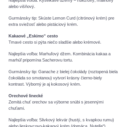
Najlepšia voľba: Kyselkavé džemy – ríbezľový, malinový
alebo višňový.
Gurmánsky tip: Skúste Lemon Curd (citrónový krém) pre
extra sviežosť alebo pistáciový krém.
Kakaové „Eskimo“ cesto
Tmavé cesto si pýta niečo sladšie alebo krémové.
Najlepšia voľba: Marhuľový džem. Kombinácia kakaa a
marhúľ pripomína Sacherovu tortu.
Gurmánsky tip: Ganache z bielej čokolády (roztopená biela
čokoláda so smotanou) vytvorí krásny čierno-biely
kontrast. Výborný je aj kokosový krém.
Orechové linecké
Zemitá chuť orechov sa výborne snúbi s jesennými
chuťami.
Najlepšia voľba: Slivkový lekvár (hustý, s kvapkou rumu)
alebo lieskovcovo-kakaový krém (domáca „Nutella“).