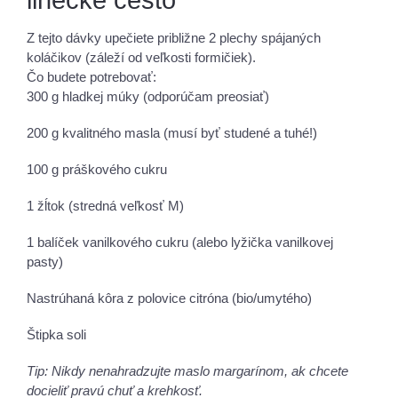
linecké cesto
Z tejto dávky upečiete približne 2 plechy spájaných
koláčikov (záleží od veľkosti formičiek).
Čo budete potrebovať:
300 g hladkej múky (odporúčam preosiať)
200 g kvalitného masla (musí byť studené a tuhé!)
100 g práškového cukru
1 žĺtok (stredná veľkosť M)
1 balíček vanilkového cukru (alebo lyžička vanilkovej
pasty)
Nastrúhaná kôra z polovice citróna (bio/umytého)
Štipka soli
Tip: Nikdy nenahradzujte maslo margarínom, ak chcete
docieliť pravú chuť a krehkosť.