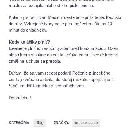
maslo sa roztopilo, alebo ste ho piekli pridlho.
Koláčiky stratili tvar: Maslo v ceste bolo príliš teplé, keď išlo
do rúry. Vykrojené tvary dajte pred pečením ešte na 10
minút do chladničky.
Kedy koláčiky plniť?
Ideálne je plniť ich aspoň týždeň pred konzumáciou. Džem
alebo krém vsiakne do cesta, vďaka čomu linecké krásne
zmäkne a chute sa prepoja.
Dúfam, že sa vám recept podarí! Pečenie z lineckého
cesta je vďačná aktivita, do ktorej môžete zapojiť aj deti.
Stačí im dať formičku a nechať ich tvoriť.
Dobrú chuť!
Blog
linecke cesto
KATEGÓRIA:
ZNAČKY: