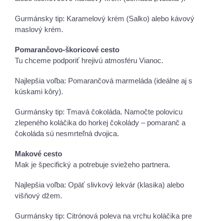
Gurmánsky tip: Karamelový krém (Salko) alebo kávový
maslový krém.
Pomarančovo-škoricové cesto
Tu chceme podporiť hrejivú atmosféru Vianoc.
Najlepšia voľba: Pomarančová marmeláda (ideálne aj s
kúskami kôry).
Gurmánsky tip: Tmavá čokoláda. Namočte polovicu
zlepeného koláčika do horkej čokolády – pomaranč a
čokoláda sú nesmrteľná dvojica.
Makové cesto
Mak je špecifický a potrebuje sviežeho partnera.
Najlepšia voľba: Opäť slivkový lekvár (klasika) alebo
višňový džem.
Gurmánsky tip: Citrónová poleva na vrchu koláčika pre