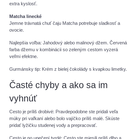
extra kyslosť.
Matcha linecké
Jemne trávnatá chuť čaju Matcha potrebuje sladkosť a
ovocie.
Najlepšia voľba: Jahodový alebo malinový džem. Červená
farba džemu v kombinácii so zeleným cestom vyzerá
veľmi efektne.
Gurmánsky tip: Krém z bielej čokolády s kvapkou limetky.
Časté chyby a ako sa im
vyhnúť
Cesto je príliš drobivé: Pravdepodobne ste pridali veľa
múky pri vaľkaní alebo bolo vajíčko príliš malé. Skúste
pridať lyžičku studenej vody a prepracovať.
Cesto je po upečení tvrdé: Cesto ste miesili príliš dlho a