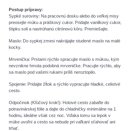
Postup prípravy:
Sypké suroviny: Na pracovnú dosku alebo do veľkej misy
preosejte múku a práškový cukor. Pridajte vanilkový cukor,
štipku soli a nastrúhanú citrónovú kôru. Premiešajte.
Maslo: Do sypkej zmesi nakrájajte studené maslo na malé
kocky.
Mrvenička: Prstami rýchlo spracujte maslo s múkou, kým
nevznikne hmota podobná mrveničke. Pracujte rýchlo, aby
sa maslo pod vašimi rukami príliš neroztopilo.
Spojenie: Pridajte žĺtok a rýchlo vypracujte hladké, celistvé
cesto.
Odpočinok (Kľúčový krok!): Hotové cesto zabaľte do
potravinárskej fólie a dajte do chladničky minimálne na 1
hodinu, ideálne však cez noc. Vďaka tomu sa lepok v
múke uvoľní a cesto sa nebude pri vaľkaní sťahovať ani
trhať.