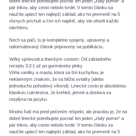
dobré linecké potrebujete poznať len jeden „zlatý pomer“ a
pár trikov, aby cesto nebolo tvrdé. V tomto článku sa
naučíte upiecť ten najlepší základ, ako ho premeniť na 5
rôznych príchutí a čím ich naplniť, aby ste ohúrili každú
návštevu.
Nech sa páči, tu je kompletne spojený, upravený a
naformátovaný článok pripravený na publikáciu.
Veľký sprievodca lineckým cestom: Od základného
receptu 3:2:1 až po gurmánske plnky
Vôňa vanilky a masla, ktorá sa šíri kuchyňou, je
neklamným znakom, že sa blížia sviatky (alebo
jednoducho pohodový víkend). Linecké cesto je absolútnou
klasikou cukrárstva. Je krehké, jemné a doslova sa
rozplýva na jazyku.
Mnoho ľudí má pred pečením rešpekt, ale pravdou je, že na
dobré linecké potrebujete poznať len jeden „zlatý pomer“ a
pár trikov, aby cesto nebolo tvrdé. V tomto článku sa
naučíte upiecť ten najlepší základ, ako ho premeniť na 5