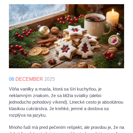
06
DECEMBER
2025
Vôňa vanilky a masla, ktorá sa šíri kuchyňou, je
neklamným znakom, že sa blížia sviatky (alebo
jednoducho pohodový víkend). Linecké cesto je absolútnou
klasikou cukrárstva. Je krehké, jemné a doslova sa
rozplýva na jazyku.
Mnoho ľudí má pred pečením rešpekt, ale pravdou je, že na