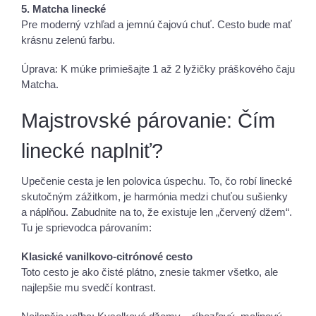
5. Matcha linecké
Pre moderný vzhľad a jemnú čajovú chuť. Cesto bude mať
krásnu zelenú farbu.
Úprava: K múke primiešajte 1 až 2 lyžičky práškového čaju
Matcha.
Majstrovské párovanie: Čím
linecké naplniť?
Upečenie cesta je len polovica úspechu. To, čo robí linecké
skutočným zážitkom, je harmónia medzi chuťou sušienky
a náplňou. Zabudnite na to, že existuje len „červený džem“.
Tu je sprievodca párovaním:
Klasické vanilkovo-citrónové cesto
Toto cesto je ako čisté plátno, znesie takmer všetko, ale
najlepšie mu svedčí kontrast.