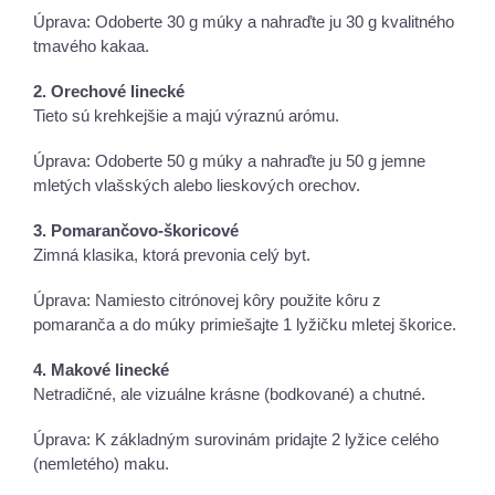
Úprava: Odoberte 30 g múky a nahraďte ju 30 g kvalitného
tmavého kakaa.
2. Orechové linecké
Tieto sú krehkejšie a majú výraznú arómu.
Úprava: Odoberte 50 g múky a nahraďte ju 50 g jemne
mletých vlašských alebo lieskových orechov.
3. Pomarančovo-škoricové
Zimná klasika, ktorá prevonia celý byt.
Úprava: Namiesto citrónovej kôry použite kôru z
pomaranča a do múky primiešajte 1 lyžičku mletej škorice.
4. Makové linecké
Netradičné, ale vizuálne krásne (bodkované) a chutné.
Úprava: K základným surovinám pridajte 2 lyžice celého
(nemletého) maku.