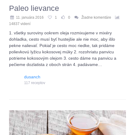
Paleo lievance
11. januára 2016
1
0
Žiadne komentáre
14837 videní
1. všetky suroviny ookrem oleja rozmixujeme v mixéry
dohladka, cesto musí byť hustejšie ale nie moc, aby išlo
pekne nalievať. Pokiaľ je cesto moc riedke, tak pridáme
polievkovú lyžicu kokosovej múky 2. rozohriatu panvicu
potrieme kokosovým olejom 3. cesto dáme na panvicu a
pečieme dozlatista z oboch strán 4. padávame…
dusanch
117 receptov