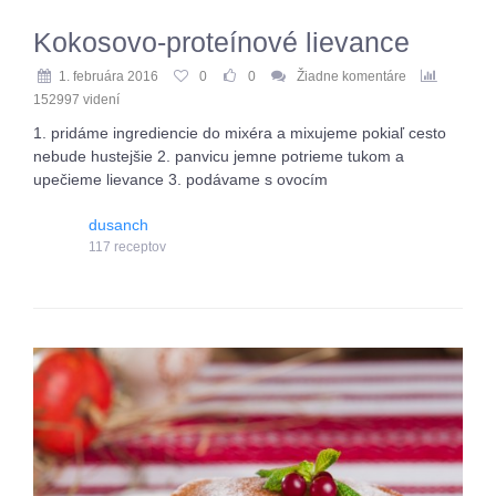
Kokosovo-proteínové lievance
1. februára 2016
0
0
Žiadne komentáre
152997 videní
1. pridáme ingrediencie do mixéra a mixujeme pokiaľ cesto
nebude hustejšie 2. panvicu jemne potrieme tukom a
upečieme lievance 3. podávame s ovocím
dusanch
117 receptov