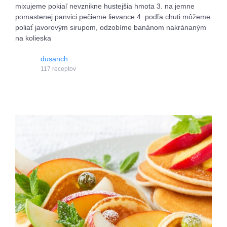
mixujeme pokiaľ nevznikne hustejšia hmota 3. na jemne
pomastenej panvici pečieme lievance 4. podľa chuti môžeme
poliať javorovým sirupom, odzobíme banánom nakránaným
na kolieska
dusanch
117 receptov