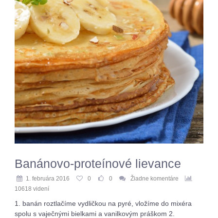
Banánovo-proteínové lievance
1. februára 2016
0
0
Žiadne komentáre
10618 videní
1. banán roztlačíme vydličkou na pyré, vložíme do mixéra
spolu s vaječnými bielkami a vanilkovým práškom 2.