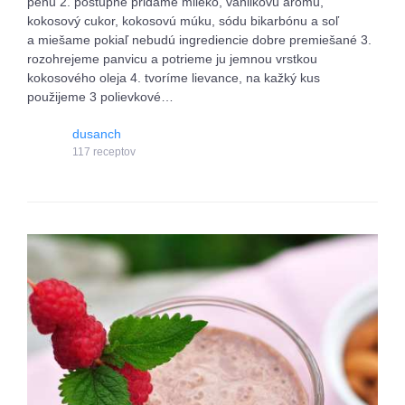
penu 2. postupne pridáme mlieko, vanilkovú arómu,
kokosový cukor, kokosovú múku, sódu bikarbónu a soľ
a miešame pokiaľ nebudú ingrediencie dobre premiešané 3.
rozohrejeme panvicu a potrieme ju jemnou vrstkou
kokosového oleja 4. tvoríme lievance, na kažký kus
použijeme 3 polievkové…
dusanch
117 receptov