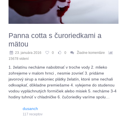
Panna cotta s čuroriedkami a
mätou
23. januára 2016
0
0
Žiadne komentáre
15678 videní
1. želatínu necháme nabobtnať v troche vody 2. mlieko
zohrejeme v malom hrnci , nesmie zovrieť 3. pridáme
javorový sirup a nakoniec plátky želatín, ktoré sme nechali
odkvapkať, dôkladne premiešame 4. vylejeme do studenou
vodou vypláchnutých formičiek alebo misiek 5. necháme 3-4
hodiny tuhnúť v chladničke 6. čučoriedky varíme spolu…
dusanch
117 receptov