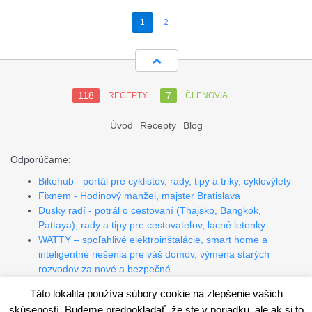
1
2
118
7
RECEPTY
ČLENOVIA
Úvod
Recepty
Blog
Odporúčame:
Bikehub - portál pre cyklistov, rady, tipy a triky, cyklovýlety
Fixnem - Hodinový manžel, majster Bratislava
Dusky radí - potrál o cestovaní (Thajsko, Bangkok,
Pattaya), rady a tipy pre cestovateľov, lacné letenky
WATTY – spoľahlivé elektroinštalácie, smart home a
inteligentné riešenia pre váš domov, výmena starých
rozvodov za nové a bezpečné.
Programovanie, tvorba webov, PHP, Wordpress, API.
Táto lokalita používa súbory cookie na zlepšenie vašich
skúseností. Budeme predpokladať, že ste v poriadku, ale ak si to