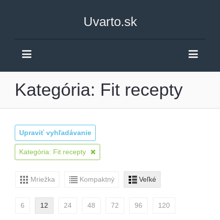
Uvarto.sk
Kategória: Fit recepty
Upraviť vyhľadávanie
Kategória: Fit recepty
Mriežka
Kompaktný
Veľké
6
12
24
48
72
96
120