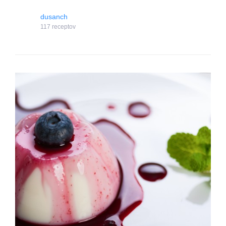
dusanch
117 receptov