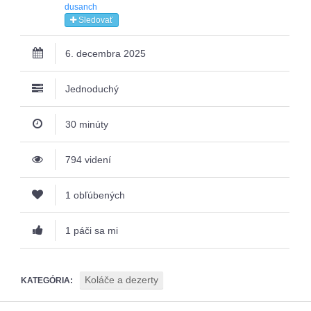
dusanch
Sledovať
6. decembra 2025
Jednoduchý
30 minúty
794 videní
1 obľúbených
1 páči sa mi
Koláče a dezerty
KATEGÓRIA: