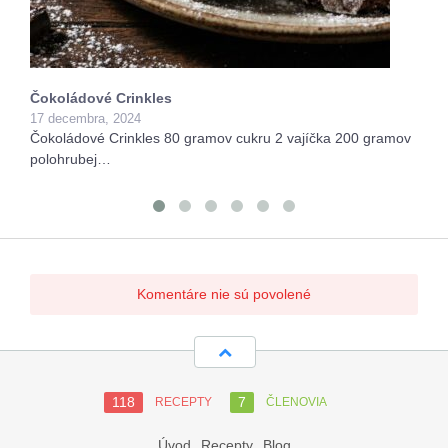
Čokoládové Crinkles
17 decembra, 2024
Čokoládové Crinkles 80 gramov cukru 2 vajíčka 200 gramov
polohrubej…
Komentáre nie sú povolené
118
7
RECEPTY
ČLENOVIA
Úvod
Recepty
Blog