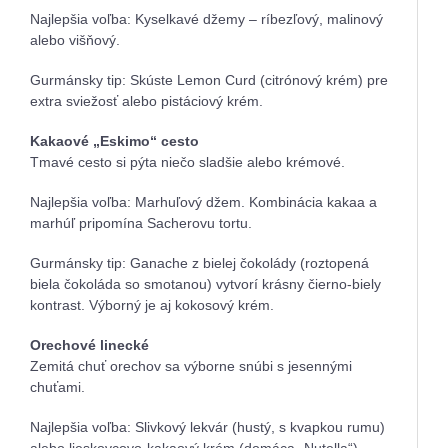
Najlepšia voľba: Kyselkavé džemy – ríbezľový, malinový
alebo višňový.
Gurmánsky tip: Skúste Lemon Curd (citrónový krém) pre
extra sviežosť alebo pistáciový krém.
Kakaové „Eskimo“ cesto
Tmavé cesto si pýta niečo sladšie alebo krémové.
Najlepšia voľba: Marhuľový džem. Kombinácia kakaa a
marhúľ pripomína Sacherovu tortu.
Gurmánsky tip: Ganache z bielej čokolády (roztopená
biela čokoláda so smotanou) vytvorí krásny čierno-biely
kontrast. Výborný je aj kokosový krém.
Orechové linecké
Zemitá chuť orechov sa výborne snúbi s jesennými
chuťami.
Najlepšia voľba: Slivkový lekvár (hustý, s kvapkou rumu)