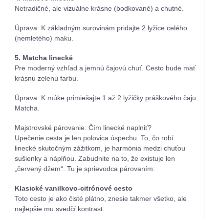
Netradičné, ale vizuálne krásne (bodkované) a chutné.
Úprava: K základným surovinám pridajte 2 lyžice celého
(nemletého) maku.
5. Matcha linecké
Pre moderný vzhľad a jemnú čajovú chuť. Cesto bude mať
krásnu zelenú farbu.
Úprava: K múke primiešajte 1 až 2 lyžičky práškového čaju
Matcha.
Majstrovské párovanie: Čím linecké naplniť?
Upečenie cesta je len polovica úspechu. To, čo robí
linecké skutočným zážitkom, je harmónia medzi chuťou
sušienky a náplňou. Zabudnite na to, že existuje len
„červený džem“. Tu je sprievodca párovaním:
Klasické vanilkovo-citrónové cesto
Toto cesto je ako čisté plátno, znesie takmer všetko, ale
najlepšie mu svedčí kontrast.