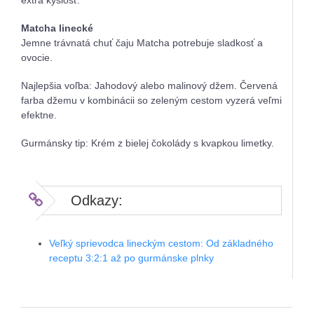
extra kyslosť.
Matcha linecké
Jemne trávnatá chuť čaju Matcha potrebuje sladkosť a
ovocie.
Najlepšia voľba: Jahodový alebo malinový džem. Červená
farba džemu v kombinácii so zeleným cestom vyzerá veľmi
efektne.
Gurmánsky tip: Krém z bielej čokolády s kvapkou limetky.
Odkazy:
Veľký sprievodca lineckým cestom: Od základného
receptu 3:2:1 až po gurmánske plnky