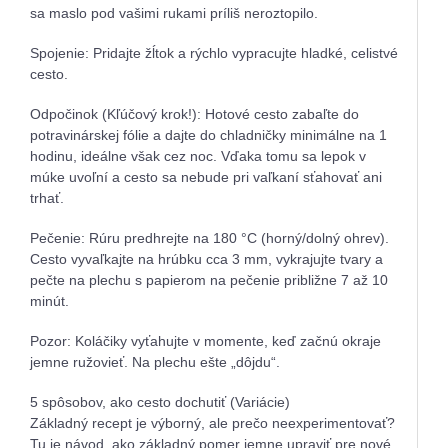
sa maslo pod vašimi rukami príliš neroztopilo.
Spojenie: Pridajte žĺtok a rýchlo vypracujte hladké, celistvé
cesto.
Odpočinok (Kľúčový krok!): Hotové cesto zabaľte do
potravinárskej fólie a dajte do chladničky minimálne na 1
hodinu, ideálne však cez noc. Vďaka tomu sa lepok v
múke uvoľní a cesto sa nebude pri vaľkaní sťahovať ani
trhať.
Pečenie: Rúru predhrejte na 180 °C (horný/dolný ohrev).
Cesto vyvaľkajte na hrúbku cca 3 mm, vykrajujte tvary a
pečte na plechu s papierom na pečenie približne 7 až 10
minút.
Pozor: Koláčiky vyťahujte v momente, keď začnú okraje
jemne ružovieť. Na plechu ešte „dôjdu“.
5 spôsobov, ako cesto dochutiť (Variácie)
Základný recept je výborný, ale prečo neexperimentovať?
Tu je návod, ako základný pomer jemne upraviť pre nové