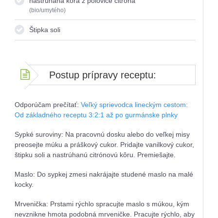
nastrúhaná kôra z polovice citróna
(bio/umytého)
Štipka soli
Postup prípravy receptu:
Odporúčam prečítať:
Veľký sprievodca lineckým cestom:
Od základného receptu 3:2:1 až po gurmánske plnky
Sypké suroviny: Na pracovnú dosku alebo do veľkej misy
preosejte múku a práškový cukor. Pridajte vanilkový cukor,
štipku soli a nastrúhanú citrónovú kôru. Premiešajte.
Maslo: Do sypkej zmesi nakrájajte studené maslo na malé
kocky.
Mrvenička: Prstami rýchlo spracujte maslo s múkou, kým
nevznikne hmota podobná mrveničke. Pracujte rýchlo, aby