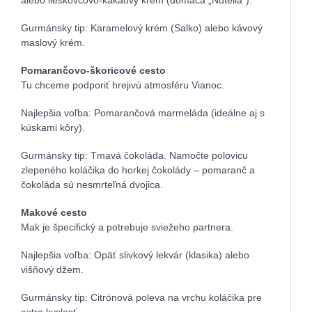
alebo lieskovcovo-kakaový krém (domáca „Nutella“).
Gurmánsky tip: Karamelový krém (Salko) alebo kávový
maslový krém.
Pomarančovo-škoricové cesto
Tu chceme podporiť hrejivú atmosféru Vianoc.
Najlepšia voľba: Pomarančová marmeláda (ideálne aj s
kúskami kôry).
Gurmánsky tip: Tmavá čokoláda. Namočte polovicu
zlepeného koláčika do horkej čokolády – pomaranč a
čokoláda sú nesmrteľná dvojica.
Makové cesto
Mak je špecifický a potrebuje sviežeho partnera.
Najlepšia voľba: Opäť slivkový lekvár (klasika) alebo
višňový džem.
Gurmánsky tip: Citrónová poleva na vrchu koláčika pre