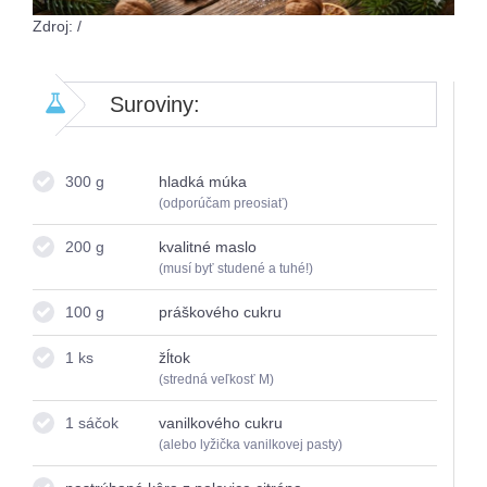
Zdroj: /
Suroviny:
300 g
hladká múka
(odporúčam preosiať)
200 g
kvalitné maslo
(musí byť studené a tuhé!)
100 g
práškového cukru
1 ks
žĺtok
(stredná veľkosť M)
1 sáčok
vanilkového cukru
(alebo lyžička vanilkovej pasty)