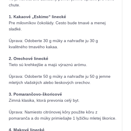
chute.
1. Kakaové „Eskimo“ linecké
Pre milovníkov čokolády. Cesto bude tmavé a menej
sladké.
Úprava: Odoberte 30 g múky a nahraďte ju 30 g
kvalitného tmavého kakaa.
2. Orechové linecké
Tieto sú krehkejšie a majú výraznú arómu.
Úprava: Odoberte 50 g múky a nahraďte ju 50 g jemne
mletých vlašských alebo lieskových orechov.
3. Pomarančovo-škoricové
Zimná klasika, ktorá prevonia celý byt.
Úprava: Namiesto citrónovej kôry použite kôru z
pomaranča a do múky primiešajte 1 lyžičku mletej škorice.
4. Makové linecké