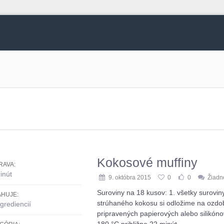
g
Kokosové muffiny
RAVA:
inút
9. októbra 2015
0
0
Žiadn
Suroviny na 18 kusov: 1. všetky surovi
HUJE:
strúhaného kokosu si odložime na ozdob
grediencií
pripravených papierových alebo silikó