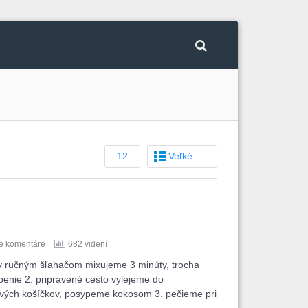
12
Veľké
e komentáre
682 videní
ny ručným šľahačom mixujeme 3 minúty, trocha
enie 2. pripravené cesto vylejeme do
nových košíčkov, posypeme kokosom 3. pečieme pri