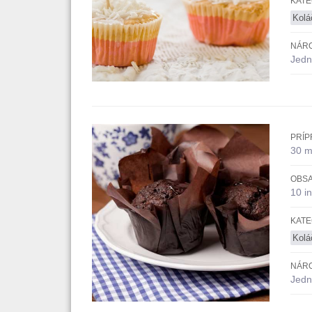
KATE
Kolá
NÁR
Jedn
PRÍP
30 m
OBSA
10 in
KATE
Kolá
NÁR
Jedn