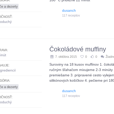
180 °C približne 22 minút
GÓRIA:
če a dezerty
dusanch
117 receptov
OČNOSŤ:
oduchý
Čokoládové muffiny
RAVA:
inút
7. októbra 2015
0
0
Žiadn
Suroviny na 18 kusov muffinov 1. čoko
HUJE:
ručným šľahačom mixujeme 2-3 minúty 
grediencií
premiešame 3. pripravené cesto vyleje
silikónových košíčkov 4. pečieme pri 180
GÓRIA:
če a dezerty
dusanch
117 receptov
OČNOSŤ:
oduchý