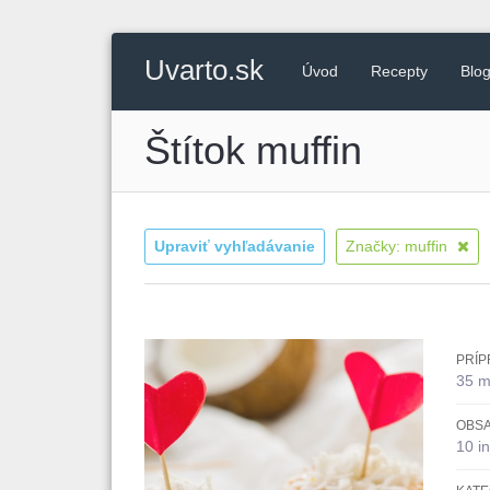
Uvarto.sk
Úvod
Recepty
Blo
Štítok muffin
Upraviť vyhľadávanie
Značky: muffin
PRÍP
35 m
OBSA
10 in