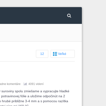
12
Veľké
iadne komentáre
4091 videní
y suroviny spolu zmiešame a vypracujte hladké
potravinovej fólie a uložime odpočinút na 2
o hrubé približne 3-4 mm a s pomocou razítka