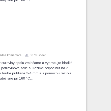
atej rúre pri 160 °C…
iadne komentáre
68708 videní
y suroviny spolu zmiešame a vypracujte hladké
potravinovej fólie a uložime odpočinút na 2
o hrubé približne 3-4 mm a s pomocou razítka
atej rúre pri 160 °C…