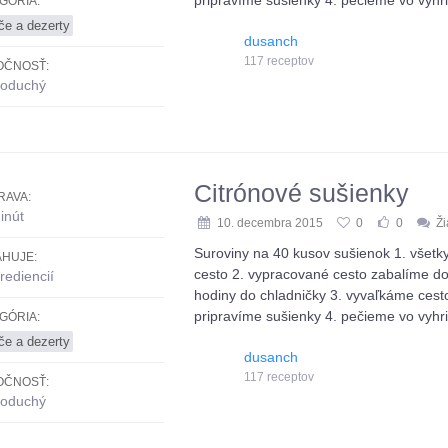
pripravíme sušienky 4. pečieme vo vyhri
GÓRIA:
če a dezerty
dusanch
117 receptov
OČNOSŤ:
oduchý
Citrónové sušienky
RAVA:
inút
10. decembra 2015
0
0
Ž
Suroviny na 40 kusov sušienok 1. všetk
HUJE:
cesto 2. vypracované cesto zabalíme do 
rediencií
hodiny do chladničky 3. vyvaľkáme cest
pripravíme sušienky 4. pečieme vo vyhri
GÓRIA:
če a dezerty
dusanch
117 receptov
OČNOSŤ:
oduchý