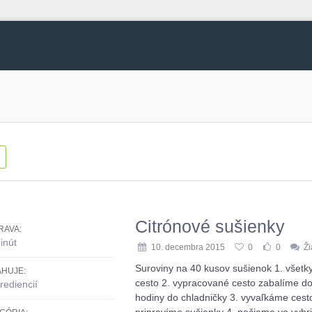
g
Citrónové sušienky
RAVA:
inút
10. decembra 2015
0
0
Ž
Suroviny na 40 kusov sušienok 1. všetk
HUJE:
cesto 2. vypracované cesto zabalíme do 
rediencií
hodiny do chladničky 3. vyvaľkáme cest