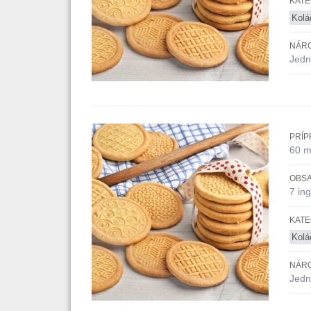
KATE
Kolá
NÁR
Jedn
PRÍP
60 m
OBSA
7 ing
KATE
Kolá
NÁR
Jedn