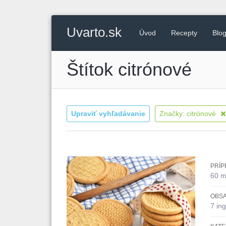
Uvarto.sk
Úvod
Recepty
Blo
Štítok citrónové
Upraviť vyhľadávanie
Značky: citrónové
PRÍP
60 m
OBSA
7 ing