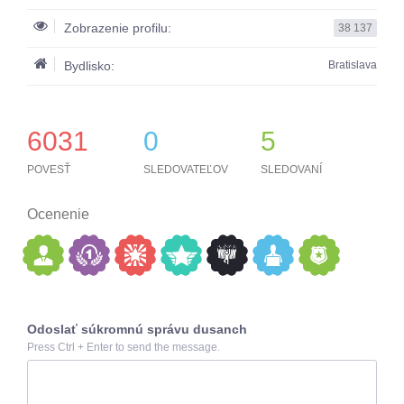
Zobrazenie profilu:
38 137
Bydlisko:
Bratislava
6031
0
5
POVESŤ
SLEDOVATEĽOV
SLEDOVANÍ
Ocenenie
Odoslať súkromnú správu dusanch
Press Ctrl + Enter to send the message.