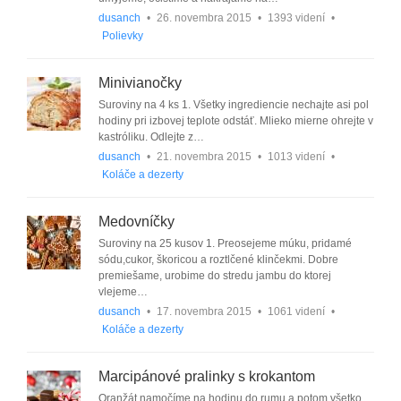
dusanch
•
26. novembra 2015
•
1393 videní
•
Polievky
Minivianočky
Suroviny na 4 ks 1. Všetky ingrediencie nechajte asi pol
hodiny pri izbovej teplote odstáť. Mlieko mierne ohrejte v
kastróliku. Odlejte z…
dusanch
•
21. novembra 2015
•
1013 videní
•
Koláče a dezerty
Medovníčky
Suroviny na 25 kusov 1. Preosejeme múku, pridamé
sódu,cukor, škoricou a roztlčené klinčekmi. Dobre
premiešame, urobime do stredu jambu do ktorej
vlejeme…
dusanch
•
17. novembra 2015
•
1061 videní
•
Koláče a dezerty
Marcipánové pralinky s krokantom
Oranžát namočíme na hodinu do rumu a potom všetko