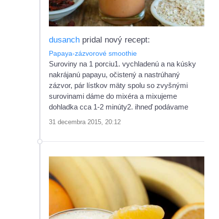
dusanch
pridal nový recept:
Papaya-zázvorové smoothie
Suroviny na 1 porciu1. vychladenú a na kúsky
nakrájanú papayu, očistený a nastrúhaný
zázvor, pár lístkov mäty spolu so zvyšnými
surovinami dáme do mixéra a mixujeme
dohladka cca 1-2 minúty2. ihneď podávame
31 decembra 2015, 20:12