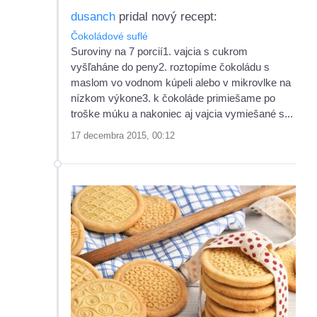
dusanch
pridal nový recept:
Čokoládové suflé
Suroviny na 7 porcií1. vajcia s cukrom
vyšľaháne do peny2. roztopíme čokoládu s
maslom vo vodnom kúpeli alebo v mikrovlke na
nízkom výkone3. k čokoláde primiešame po
troške múku a nakoniec aj vajcia vymiešané s...
17 decembra 2015, 00:12