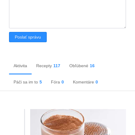
Aktivita
Recepty
117
Obľúbené
16
Páči sa im to
5
Fóra
0
Komentáre
0