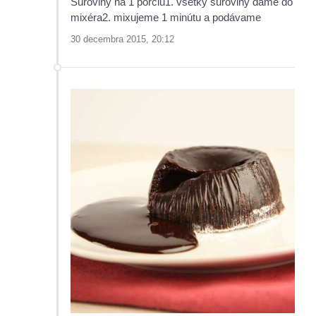
Suroviny na 1 porciu1. všetky suroviny dáme do
mixéra2. mixujeme 1 minútu a podávame
30 decembra 2015, 20:12