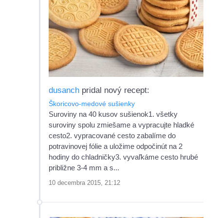
dusanch
pridal nový recept:
Škoricovo-medové sušienky
Suroviny na 40 kusov sušienok1. všetky
suroviny spolu zmiešame a vypracujte hladké
cesto2. vypracované cesto zabalíme do
potravinovej fólie a uložime odpočinút na 2
hodiny do chladničky3. vyvaľkáme cesto hrubé
približne 3-4 mm a s...
10 decembra 2015, 21:12