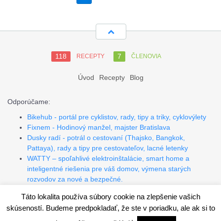
118
7
RECEPTY
ČLENOVIA
Úvod
Recepty
Blog
Odporúčame:
Bikehub - portál pre cyklistov, rady, tipy a triky, cyklovýlety
Fixnem - Hodinový manžel, majster Bratislava
Dusky radí - potrál o cestovaní (Thajsko, Bangkok,
Pattaya), rady a tipy pre cestovateľov, lacné letenky
WATTY – spoľahlivé elektroinštalácie, smart home a
inteligentné riešenia pre váš domov, výmena starých
rozvodov za nové a bezpečné.
Programovanie, tvorba webov, PHP, Wordpress, API.
Táto lokalita používa súbory cookie na zlepšenie vašich
skúseností. Budeme predpokladať, že ste v poriadku, ale ak si to
Copyright 2026. All rights reserved