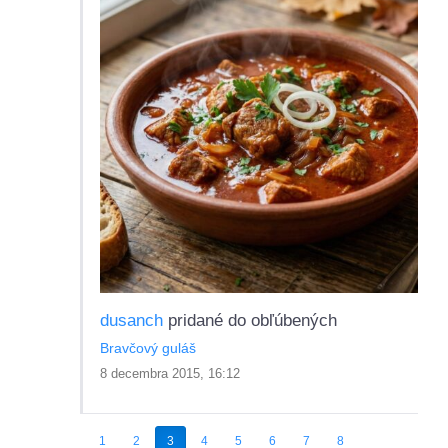
dusanch
pridané do obľúbených
Bravčový guláš
8 decembra 2015, 16:12
1
2
3
4
5
6
7
8