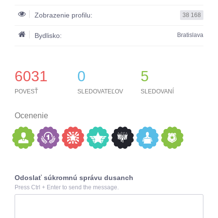
Zobrazenie profilu:
38 168
Bydlisko:
Bratislava
6031
0
5
POVESŤ
SLEDOVATEĽOV
SLEDOVANÍ
Ocenenie
Odoslať súkromnú správu dusanch
Press Ctrl + Enter to send the message.