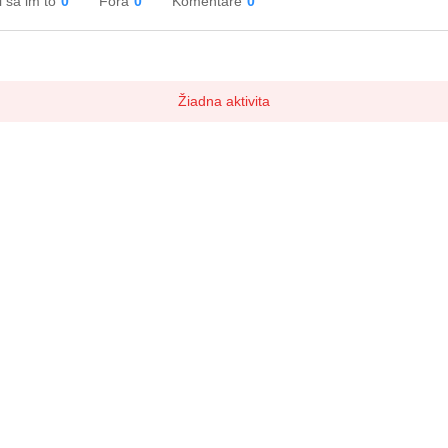
 sa im to
0
Fóra
0
Komentáre
0
Žiadna aktivita