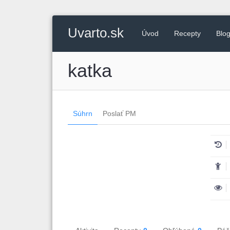
Uvarto.sk
Úvod
Recepty
Blo
katka
Súhrn
Poslať PM