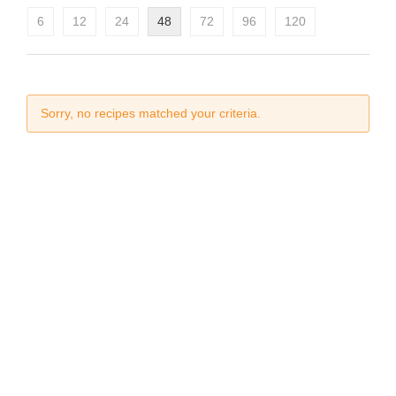
6
12
24
48
72
96
120
Sorry, no recipes matched your criteria.