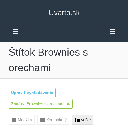
Uvarto.sk
Štítok Brownies s
orechami
Upraviť vyhľadávanie
Značky: Brownies s orechami
Mriežka
Kompaktný
Veľké